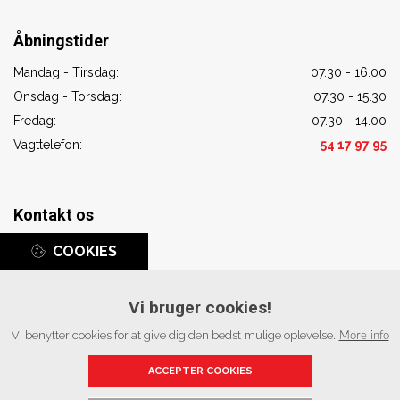
Åbningstider
Mandag - Tirsdag:
07.30 - 16.00
Onsdag - Torsdag:
07.30 - 15.30
Fredag:
07.30 - 14.00
Vagttelefon:
54 17 97 95
Kontakt os
Adresse:
COOKIES
Sonny VVS ApS
Englandsvej 34C, 4800 Nykøbing Falster
Vi bruger cookies!
Telefon:
54 17 97 95
Vi benytter cookies for at give dig den bedst mulige oplevelse.
More info
Email:
post@sonnyvvs.dk
ACCEPTER COOKIES